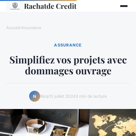
Rachatde Credit
Accueil
›
Assurance
ASSURANCE
Simplifiez vos projets avec
dommages ouvrage
Nina
15 juillet 2024
3 min de lecture
N